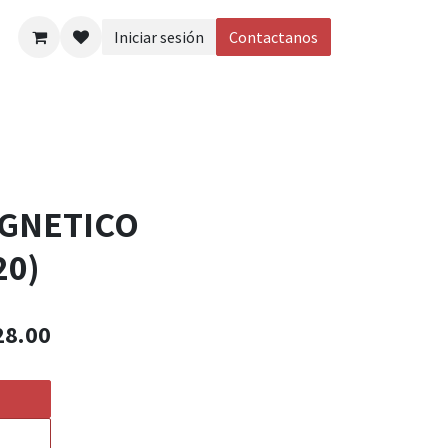
Iniciar sesión
Contactanos
eos
GNETICO
20)
28.00