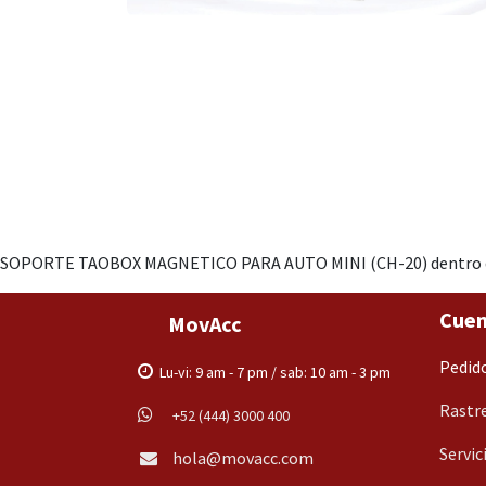
SOPORTE TAOBOX MAGNETICO PARA AUTO MINI (CH-20) dentro del ca
Cuen
MovAcc
Pedid
Lu-vi: 9 am - 7 pm / sab: 10 am - 3 pm
Rastre
+52 (444) 3000 400
Servic
hola@movacc.com