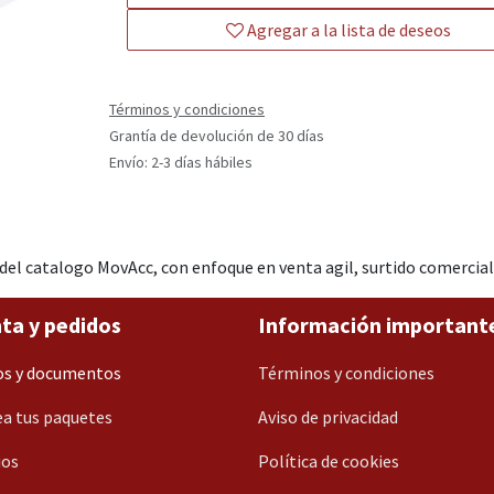
Agregar a la lista de deseos
Términos y condiciones
Grantía de devolución de 30 días
Envío: 2-3 días hábiles
talogo MovAcc, con enfoque en venta agil, surtido comercial y
ta y pedidos
Información important
os y documentos
Términos y condiciones
a tus paquetes
Aviso de privacidad
ios
Política de cookies