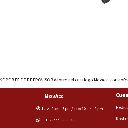
SOPORTE DE RETROVISOR dentro del catalogo MovAcc, con enfoque 
Cuen
MovAcc
Pedid
Lu-vi: 9 am - 7 pm / sab: 10 am - 3 pm
Rastre
+52 (444) 3000 400