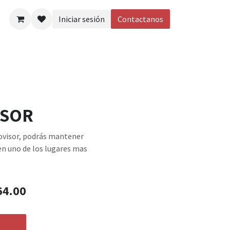
Iniciar sesión
Contactanos
eos
ISOR
rovisor, podrás mantener
en uno de los lugares mas
64.00