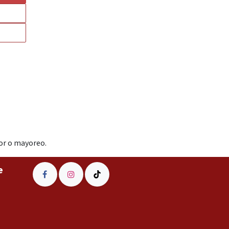
or o mayoreo.
e