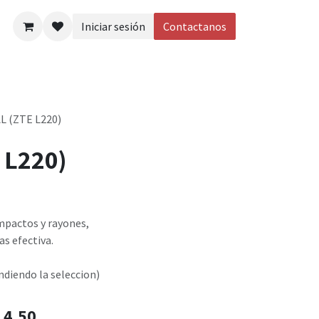
Iniciar sesión
Contactanos
eos
L (ZTE L220)
 L220)
mpactos y rayones,
s efectiva.
iendo la seleccion)
$
4.50