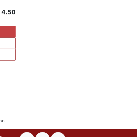
$
4.50
on.
e