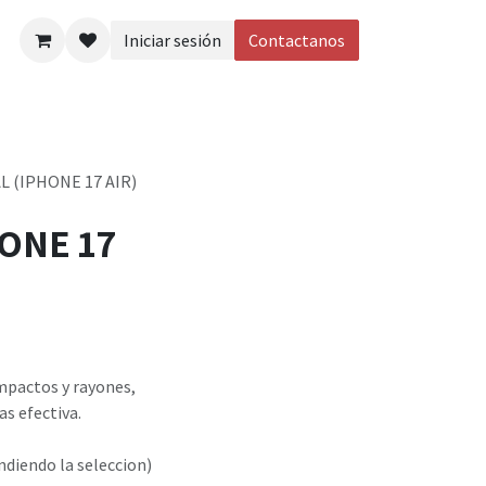
Iniciar sesión
Contactanos
eos
L (IPHONE 17 AIR)
HONE 17
mpactos y rayones,
s efectiva.
iendo la seleccion)