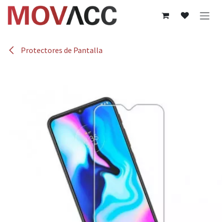
Ir al contenido
Protectores de Pantalla