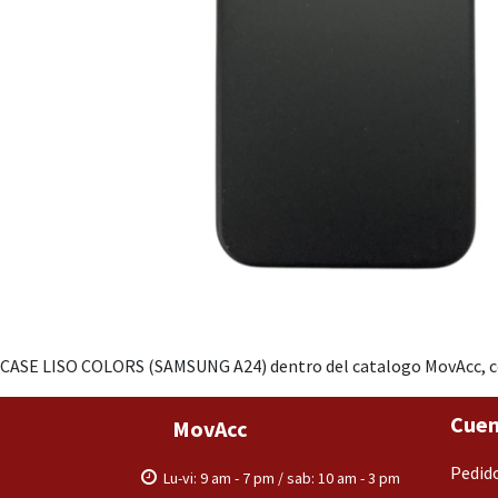
CASE LISO COLORS (SAMSUNG A24) dentro del catalogo MovAcc, con
Cuen
MovAcc
Pedid
Lu-vi: 9 am - 7 pm / sab: 10 am - 3 pm