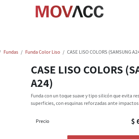
cio
Tienda
Rastrea paquetes
Ayuda
Empl
Fundas
Funda Color Liso
CASE LISO COLORS (SAMSUNG A24
CASE LISO COLORS (
A24)
Funda con un toque suave y tipo silicón que evita re
superficies, con esquinas reforzadas ante impactos 
$
Precio