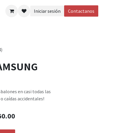
Iniciar sesión
Contactanos
eos
)
SAMSUNG
sbalones en casi todas las
o caídas accidentales!
60.00