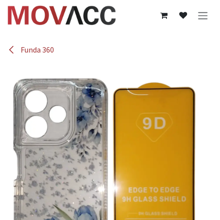
Ir al contenido
Funda 360