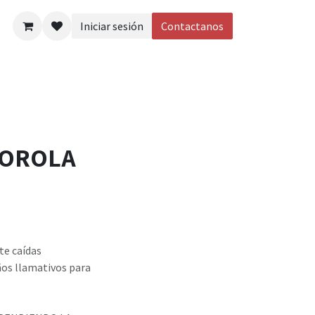
Iniciar sesión
Contactanos
eos
TOROLA
te caídas
ños llamativos para