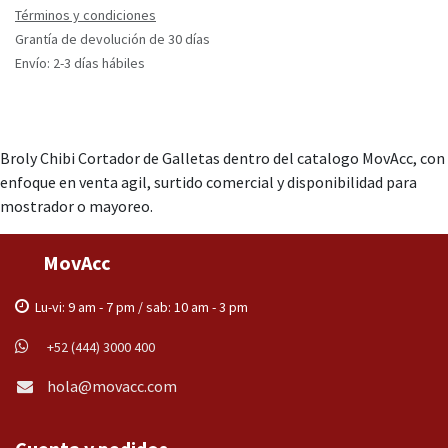
Términos y condiciones
Grantía de devolución de 30 días
Envío: 2-3 días hábiles
Broly Chibi Cortador de Galletas dentro del catalogo MovAcc, con
enfoque en venta agil, surtido comercial y disponibilidad para
mostrador o mayoreo.
MovAcc
Lu-vi: 9 am - 7 pm / sab: 10 am - 3 pm
+52 (444) 3000 400
hola@movacc.com