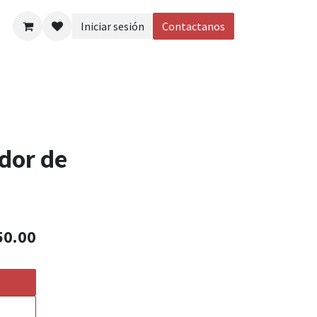
Iniciar sesión
Contactanos
eos
dor de
50.00