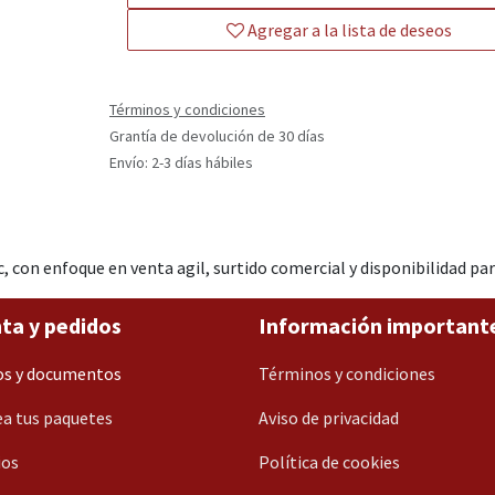
Agregar a la lista de deseos
Términos y condiciones
Grantía de devolución de 30 días
Envío: 2-3 días hábiles
 con enfoque en venta agil, surtido comercial y disponibilidad p
ta y pedidos
Información important
os y documentos
Términos y condiciones
a tus paquetes
Aviso de privacidad
ios
Política de cookies