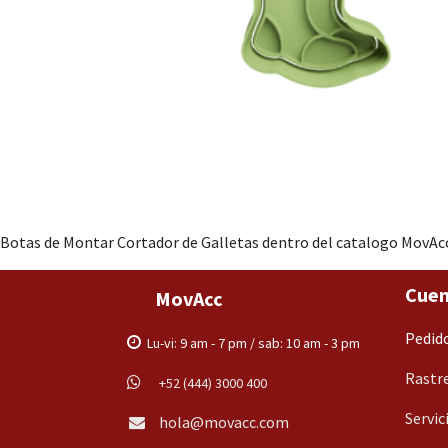
Botas de Montar Cortador de Galletas dentro del catalogo MovAcc,
Cuen
MovAcc
Pedid
Lu-vi: 9 am - 7 pm / sab: 10 am - 3 pm
Rastre
+52 (444) 3000 400
Servic
hola@movacc.com