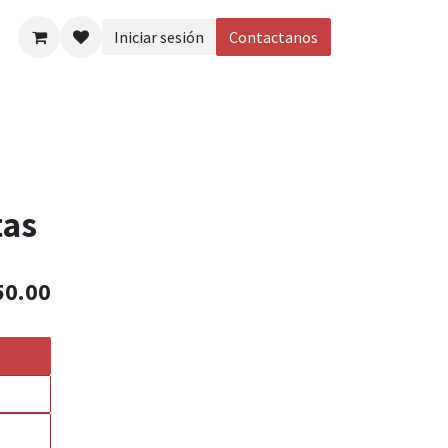
Iniciar sesión
Contactanos
eos
tas
50.00