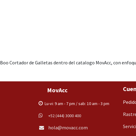
Boo Cortador de Galletas dentro del catalogo MovAcc, con enfoque
Cuen
MovAcc
Pedid
Lu-vi: 9 am - 7 pm / sab: 10 am - 3 pm
Rastre
+52 (444) 3000 400
Servic
hola@movacc.com