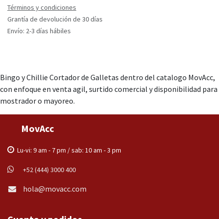
Términos y condiciones
Grantía de devolución de 30 días
Envío: 2-3 días hábiles
Bingo y Chillie Cortador de Galletas dentro del catalogo MovAcc,
con enfoque en venta agil, surtido comercial y disponibilidad para
mostrador o mayoreo.
MovAcc
Lu-vi: 9 am - 7 pm / sab: 10 am - 3 pm
+52 (444) 3000 400
hola@movacc.com