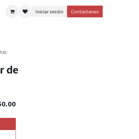
Iniciar sesión
Contactanos
eos
etas
r de
50.00