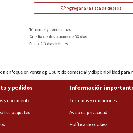
Agregar a la lista de deseos
Términos y condiciones
Grantía de devolución de 30 días
Envío: 2-3 días hábiles
con enfoque en venta agil, surtido comercial y disponibilidad par
ta y pedidos
Información important
os y documentos
Términos y condiciones
a tus paquetes
Aviso de privacidad
ios
Política de cookies