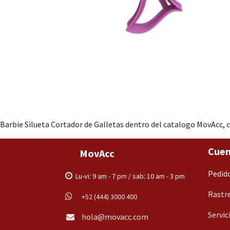
Barbie Silueta Cortador de Galletas dentro del catalogo MovAcc, 
Cuen
MovAcc
Pedid
Lu-vi: 9 am - 7 pm / sab: 10 am - 3 pm
Rastre
+52 (444) 3000 400
Servic
hola@movacc.com