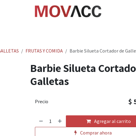
cio
Tienda
Rastrea paquetes
Ayuda
Empl
ALLETAS
FRUTAS Y COMIDA
Barbie Silueta Cortador de Gall
Barbie Silueta Cortado
Galletas
$
Precio
Agregar al carrito
Comprar ahora