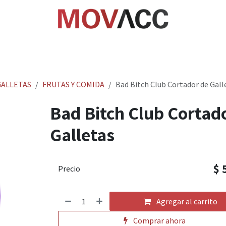
cio
Tienda
Rastrea paquetes
Ayuda
Empl
ALLETAS
FRUTAS Y COMIDA
Bad Bitch Club Cortador de Gall
Bad Bitch Club Cortad
Galletas
$
Precio
Agregar al carrito
Comprar ahora