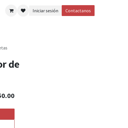
Iniciar sesión
Contactanos
eos
etas
or de
50.00