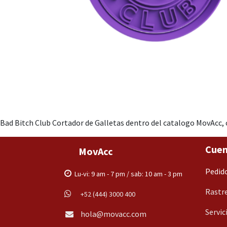
Bad Bitch Club Cortador de Galletas dentro del catalogo MovAcc, 
Cuen
MovAcc
Pedid
Lu-vi: 9 am - 7 pm / sab: 10 am - 3 pm
Rastre
+52 (444) 3000 400
Servic
hola@movacc.com