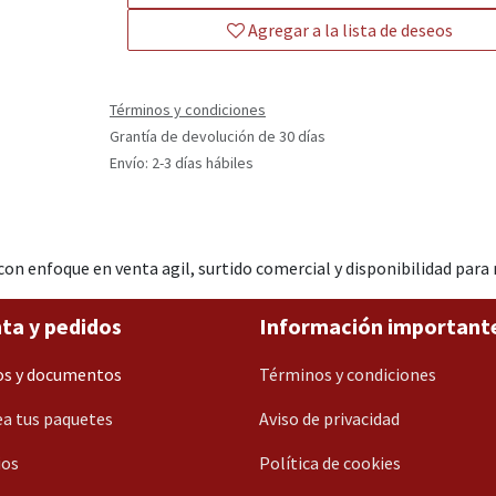
Agregar a la lista de deseos
Términos y condiciones
Grantía de devolución de 30 días
Envío: 2-3 días hábiles
con enfoque en venta agil, surtido comercial y disponibilidad par
ta y pedidos
Información important
os y documentos
Términos y condiciones
a tus paquetes
Aviso de privacidad
ios
Política de cookies