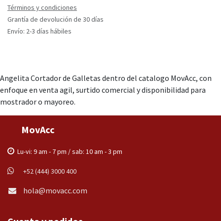
Términos y condiciones
Grantía de devolución de 30 días
Envío: 2-3 días hábiles
Angelita Cortador de Galletas dentro del catalogo MovAcc, con
enfoque en venta agil, surtido comercial y disponibilidad para
mostrador o mayoreo.
MovAcc
Lu-vi: 9 am - 7 pm / sab: 10 am - 3 pm
+52 (444) 3000 400
hola@movacc.com