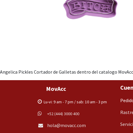
Angelica Pickles Cortador de Galletas dentro del catalogo MovAcc
Cuen
MovAcc
Pedid
Lu-vi: 9 am - 7 pm / sab: 10 am - 3 pm
Rastre
+52 (444) 3000 400
Servic
hola@movacc.com