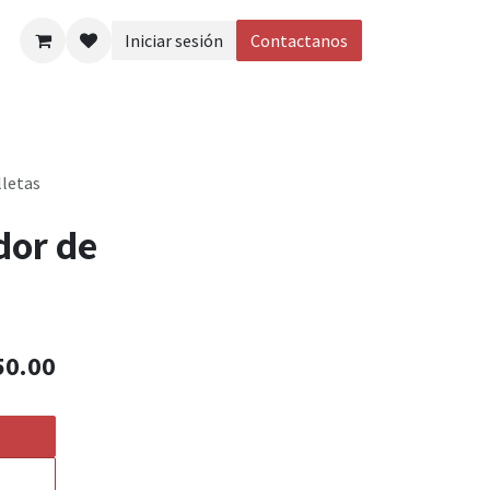
Iniciar sesión
Contactanos
eos
lletas
dor de
50.00