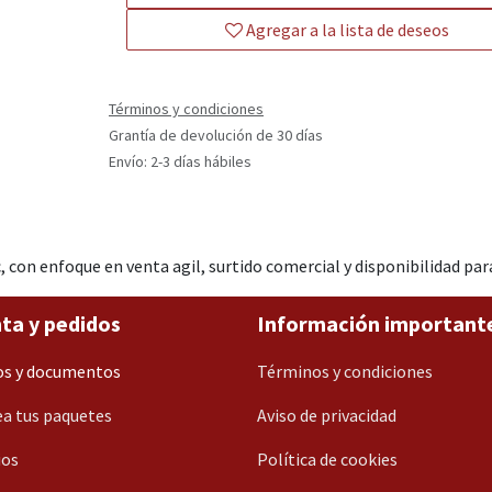
Agregar a la lista de deseos
Términos y condiciones
Grantía de devolución de 30 días
Envío: 2-3 días hábiles
, con enfoque en venta agil, surtido comercial y disponibilidad p
ta y pedidos
Información important
os y documentos
Términos y condiciones
a tus paquetes
Aviso de privacidad
ios
Política de cookies