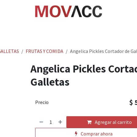
cio
Tienda
Rastrea paquetes
Ayuda
Empl
ALLETAS
FRUTAS Y COMIDA
Angelica Pickles Cortador de Ga
Angelica Pickles Corta
Galletas
$
Precio
Agregar al carrito
Comprar ahora