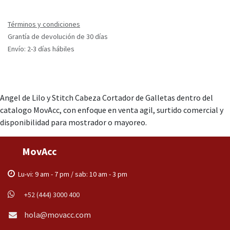
Términos y condiciones
Grantía de devolución de 30 días
Envío: 2-3 días hábiles
Angel de Lilo y Stitch Cabeza Cortador de Galletas dentro del
catalogo MovAcc, con enfoque en venta agil, surtido comercial y
disponibilidad para mostrador o mayoreo.
MovAcc
Lu-vi: 9 am - 7 pm / sab: 10 am - 3 pm
+52 (444) 3000 400
hola@movacc.com