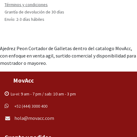
Términos y condiciones
Grantía de devolución de 30 días
Envío: 2-3 días hábiles
Ajedrez Peon Cortador de Galletas dentro del catalogo MovAcc,
con enfoque en venta agil, surtido comercial y disponibilidad para
mostrador o mayoreo.
MovAcc
Lu-vi: 9 am - 7 pm / sab: 10 am - 3 pm
+52 (444) 3000 400
hola@movacc.com