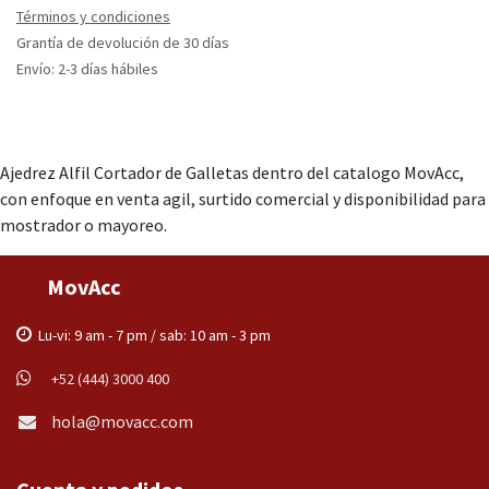
Términos y condiciones
Grantía de devolución de 30 días
Envío: 2-3 días hábiles
Ajedrez Alfil Cortador de Galletas dentro del catalogo MovAcc,
con enfoque en venta agil, surtido comercial y disponibilidad para
mostrador o mayoreo.
MovAcc
Lu-vi: 9 am - 7 pm / sab: 10 am - 3 pm
+52 (444) 3000 400
hola@movacc.com