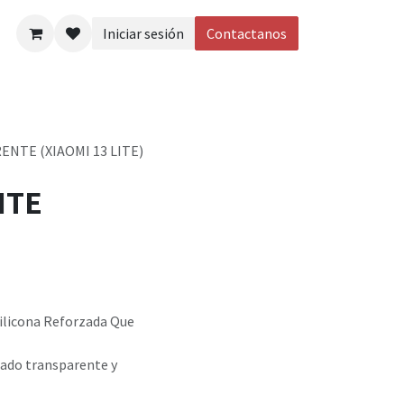
Iniciar sesión
Contactanos
eos
NTE (XIAOMI 13 LITE)
NTE
ilicona Reforzada Que
bado transparente y