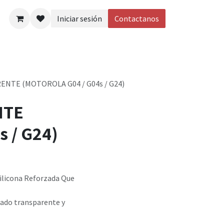
Iniciar sesión
Contactanos
eos
NTE (MOTOROLA G04 / G04s / G24)
NTE
 / G24)
ilicona Reforzada Que
bado transparente y