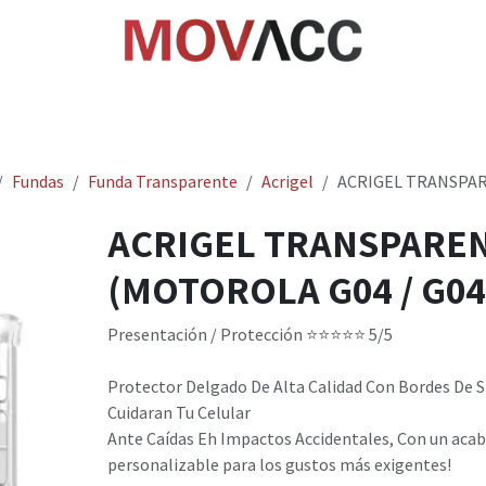
cio
Tienda
Rastrea paquetes
Ayuda
Empl
Fundas
Funda Transparente
Acrigel
ACRIGEL TRANSPARE
ACRIGEL TRANSPARE
(MOTOROLA G04 / G04s
Presentación / Protección ​⭐⭐⭐⭐⭐ 5/5 ​
Protector Delgado De Alta Calidad Con Bordes De S
Cuidaran Tu Celular
Ante Caídas Eh Impactos Accidentales, Con un aca
personalizable para los gustos más exigentes!