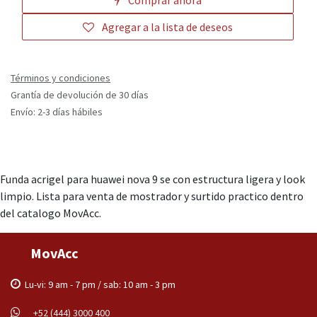
Comprar ahora
Agregar a la lista de deseos
Términos y condiciones
Grantía de devolución de 30 días
Envío: 2-3 días hábiles
Funda acrigel para huawei nova 9 se con estructura ligera y look
limpio. Lista para venta de mostrador y surtido practico dentro
del catalogo MovAcc.
MovAcc
Lu-vi: 9 am - 7 pm / sab: 10 am - 3 pm
+52 (444) 3000 400