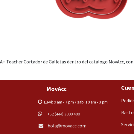
A+ Teacher Cortador de Galletas dentro del catalogo MovAcc, con 
Cuen
MovAcc
Pedid
Lu-vi: 9 am - 7 pm / sab: 10 am - 3 pm
Rastre
+52 (444) 3000 400
Servic
hola@movacc.com