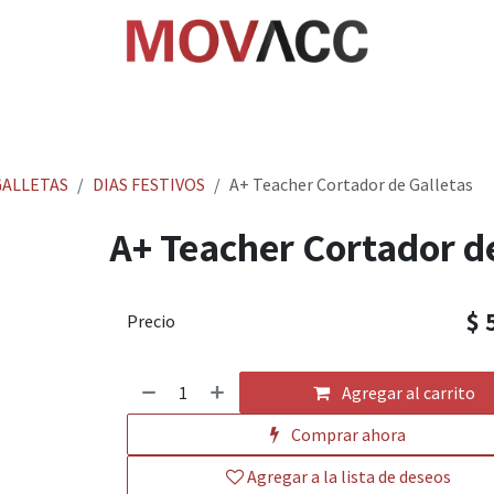
cio
Tienda
Rastrea paquetes
Ayuda
Empl
ALLETAS
DIAS FESTIVOS
A+ Teacher Cortador de Galletas
A+ Teacher Cortador d
$
Precio
Agregar al carrito
Comprar ahora
Agregar a la lista de deseos