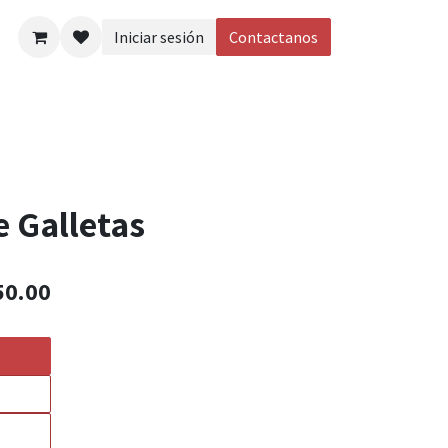
Iniciar sesión
Contactanos
eos
e Galletas
50.00